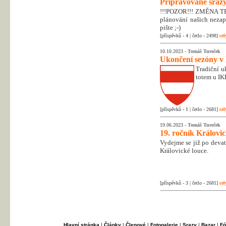
Připravované srazy
!!!POZOR!!! ZMĚNA T
plánování našich nezapo
pište ;-)
[příspěvků - 4 | četlo - 2498]
cel
10.10.2023 -
Tomáš Tureček
Ukončení sezóny v
Tradiční uk
totem u IK
[příspěvků - 1 | četlo - 2681]
cel
19.06.2023 -
Tomáš Tureček
19. ročník Královi
Vydejme se již po deva
Královické louce.
[příspěvků - 3 | četlo - 2681]
cel
Hlavní stránka
|
Články
|
Členové
|
Fotogalerie
|
Srazy
|
Bazar
|
Fó