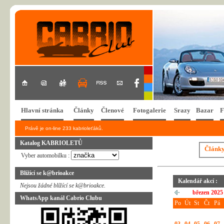
Hlavní stránka
Články
Členové
Fotogalerie
Srazy
Bazar
F
Právě je on-line 233 kabrioleťáků.
Katalog KABRIOLETŮ
Článk
Vyber automobilku :
Blížící se k@brioakce
Kalendář akcí :
Nejsou žádné blížící se k@brioakce.
březen 2025
WhatsApp kanál Cabrio Clubu
Po
Út
St
Čt
Pá