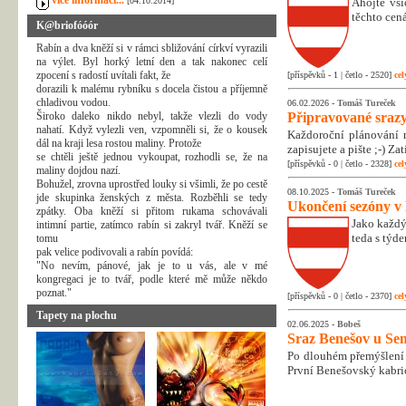
více informací...
[04.10.2014]
Ahojte vši
těchto cená
K@briofóóór
Rabín a dva kněží si v rámci sbližování církví vyrazili
na výlet. Byl horký letní den a tak nakonec celí
zpocení s radostí uvítali fakt, že
[příspěvků - 1 | četlo - 2520]
cel
dorazili k malému rybníku s docela čistou a příjemně
chladivou vodou.
06.02.2026 -
Tomáš Tureček
Široko daleko nikdo nebyl, takže vlezli do vody
Připravované srazy
nahatí. Když vylezli ven, vzpomněli si, že o kousek
Každoroční plánování n
dál na kraji lesa rostou maliny. Protože
zapisujete a pište ;-) Z
se chtěli ještě jednou vykoupat, rozhodli se, že na
[příspěvků - 0 | četlo - 2328]
cel
maliny dojdou nazí.
Bohužel, zrovna uprostřed louky si všimli, že po cestě
08.10.2025 -
Tomáš Tureček
jde skupinka ženských z města. Rozběhli se tedy
Ukončení sezóny v
zpátky. Oba kněží si přitom rukama schovávali
Jako každý
intimní partie, zatímco rabín si zakryl tvář. Kněží se
teda s týd
tomu
pak velice podivovali a rabín povídá:
"No nevím, pánové, jak je to u vás, ale v mé
kongregaci je to tvář, podle které mě může někdo
poznat."
[příspěvků - 0 | četlo - 2370]
cel
Tapety na plochu
02.06.2025 -
Bobeš
Sraz Benešov u Sem
Po dlouhém přemýšlení 
První Benešovský kabri