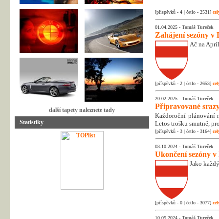
[příspěvků - 4 | četlo - 2531]
cel
01.04.2025 -
Tomáš Tureček
Zahájení sezóny v 
Ač na Apríl
[příspěvků - 2 | četlo - 2653]
cel
20.02.2025 -
Tomáš Tureček
Připravované srazy
další tapety naleznete tady
Každoroční plánování na
Statistiky
Letos trošku smutně, pr
[příspěvků - 3 | četlo - 3164]
cel
03.10.2024 -
Tomáš Tureček
Ukončení sezóny v
Jako každý
[příspěvků - 0 | četlo - 3077]
cel
10.05.2024 -
Tomáš Tureček