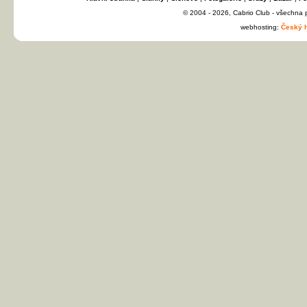
© 2004 - 2026, Cabrio Club - všechna
webhosting:
Český h