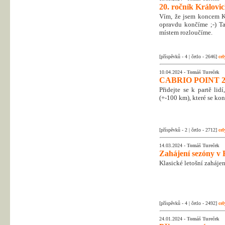
20. ročník Královic
Vím, že jsem koncem Kr
opravdu končíme ;-) Tak
místem rozloučíme.
[příspěvků - 4 | četlo - 2646]
cel
10.04.2024 -
Tomáš Tureček
CABRIO POINT 2
Přidejte se k partě li
(+-100 km), které se kon
[příspěvků - 2 | četlo - 2712]
cel
14.03.2024 -
Tomáš Tureček
Zahájení sezóny v 
Klasické letošní zahájen
[příspěvků - 4 | četlo - 2492]
cel
24.01.2024 -
Tomáš Tureček