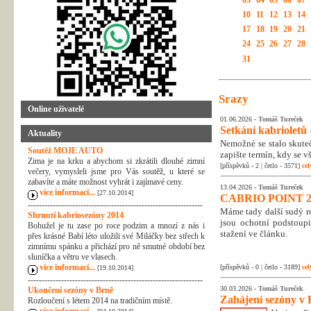
03
04
05
06
07
10
11
12
13
14
17
18
19
20
21
24
25
26
27
28
31
Srazy
Online uživatelé
01.06.2026 -
Tomáš Tureček
Setkání kabrioletů -
Aktuality
Nemožné se stalo skuteč
Soutěž MOJE AUTO
zapište termín, kdy se v
Zima je na krku a abychom si zkrátili dlouhé zimní
[příspěvků - 2 | četlo - 3571]
cel
večery, vymysleli jsme pro Vás soutěž, u které se
zabavíte a máte možnost vyhrát i zajímavé ceny.
13.04.2026 -
Tomáš Tureček
více informací...
[27.10.2014]
CABRIO POINT 2
---------------------------------------------------------------
Máme tady další sudý rok
Shrnutí kabriosezóny 2014
jsou ochotní podstoupi
Bohužel je tu zase po roce podzim a mnozí z nás i
stažení ve článku.
přes krásné Babí léto uložili své Miláčky bez střech k
zimnímu spánku a přichází pro ně smutné období bez
sluníčka a větru ve vlasech.
více informací...
[příspěvků - 0 | četlo - 3189]
cel
[19.10.2014]
---------------------------------------------------------------
30.03.2026 -
Tomáš Tureček
Ukončení sezóny v Brně
Zahájení sezóny v 
Rozloučení s létem 2014 na tradičním místě.