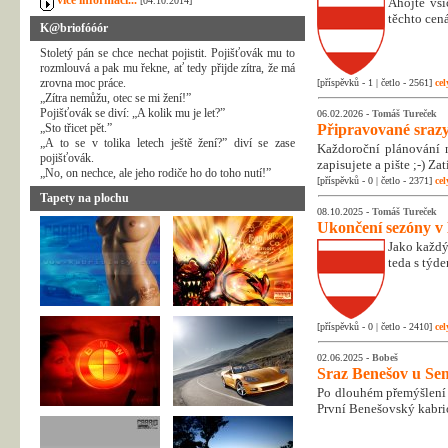
více informací...
[04.10.2014]
Ahojte vši
těchto cená
K@briofóóór
Stoletý pán se chce nechat pojistit. Pojišťovák mu to
rozmlouvá a pak mu řekne, ať tedy přijde zítra, že má
zrovna moc práce.
[příspěvků - 1 | četlo - 2561]
cel
„Zítra nemůžu, otec se mi žení!”
Pojišťovák se diví: „A kolik mu je let?”
06.02.2026 -
Tomáš Tureček
„Sto třicet pět.”
Připravované srazy
„A to se v tolika letech ještě žení?” diví se zase
Každoroční plánování n
pojišťovák.
zapisujete a pište ;-) Z
„No, on nechce, ale jeho rodiče ho do toho nutí!”
[příspěvků - 0 | četlo - 2371]
cel
Tapety na plochu
08.10.2025 -
Tomáš Tureček
Ukončení sezóny v
Jako každý
teda s týd
[příspěvků - 0 | četlo - 2410]
cel
02.06.2025 -
Bobeš
Sraz Benešov u Sem
Po dlouhém přemýšlení 
První Benešovský kabri