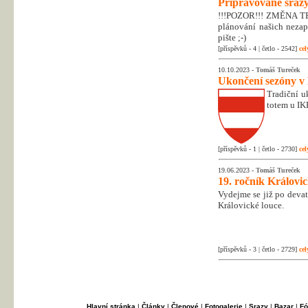
Připravované srazy
!!!POZOR!!! ZMĚNA T
plánování našich nezapo
pište ;-)
[příspěvků - 4 | četlo - 2542]
cel
10.10.2023 -
Tomáš Tureček
Ukončení sezóny v
Tradiční uk
totem u IK
[příspěvků - 1 | četlo - 2730]
cel
19.06.2023 -
Tomáš Tureček
19. ročník Královi
Vydejme se již po deva
Královické louce.
[příspěvků - 3 | četlo - 2729]
cel
Hlavní stránka
|
Články
|
Členové
|
Fotogalerie
|
Srazy
|
Bazar
|
Fó