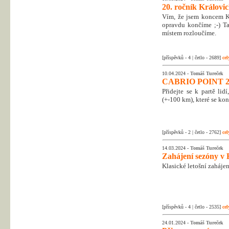
20. ročník Královic
Vím, že jsem koncem Kr
opravdu končíme ;-) Tak
místem rozloučíme.
[příspěvků - 4 | četlo - 2689]
cel
10.04.2024 -
Tomáš Tureček
CABRIO POINT 2
Přidejte se k partě li
(+-100 km), které se kon
[příspěvků - 2 | četlo - 2762]
cel
14.03.2024 -
Tomáš Tureček
Zahájení sezóny v 
Klasické letošní zahájen
[příspěvků - 4 | četlo - 2535]
cel
24.01.2024 -
Tomáš Tureček