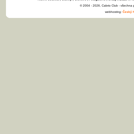
© 2004 - 2026, Cabrio Club - všechna
webhosting:
Český h