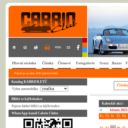
Hlavní stránka
Články
Členové
Fotogalerie
Srazy
Bazar
F
Právě je on-line 408 kabrioleťáků.
Katalog KABRIOLETŮ
Článk
Vyber automobilku :
Blížící se k@brioakce
Kalendář akcí :
Nejsou žádné blížící se k@brioakce.
březen 2025
WhatsApp kanál Cabrio Clubu
Po
Út
St
Čt
Pá