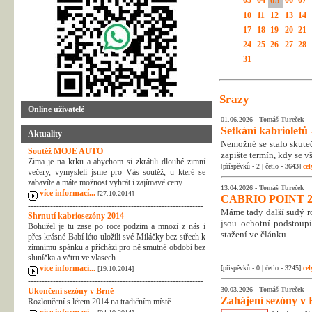
03
04
05
06
07
10
11
12
13
14
17
18
19
20
21
24
25
26
27
28
31
Srazy
Online uživatelé
01.06.2026 -
Tomáš Tureček
Setkání kabrioletů -
Aktuality
Nemožné se stalo skuteč
Soutěž MOJE AUTO
zapište termín, kdy se v
Zima je na krku a abychom si zkrátili dlouhé zimní
[příspěvků - 2 | četlo - 3643]
cel
večery, vymysleli jsme pro Vás soutěž, u které se
zabavíte a máte možnost vyhrát i zajímavé ceny.
13.04.2026 -
Tomáš Tureček
více informací...
[27.10.2014]
CABRIO POINT 2
---------------------------------------------------------------
Máme tady další sudý rok
Shrnutí kabriosezóny 2014
jsou ochotní podstoupi
Bohužel je tu zase po roce podzim a mnozí z nás i
stažení ve článku.
přes krásné Babí léto uložili své Miláčky bez střech k
zimnímu spánku a přichází pro ně smutné období bez
sluníčka a větru ve vlasech.
více informací...
[příspěvků - 0 | četlo - 3245]
cel
[19.10.2014]
---------------------------------------------------------------
30.03.2026 -
Tomáš Tureček
Ukončení sezóny v Brně
Zahájení sezóny v 
Rozloučení s létem 2014 na tradičním místě.