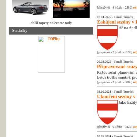
[příspěvků - 4 | četlo - 2580]
cel
01.04.2025 -
Tomáš Tureček
Zahájení sezóny v 
další tapety naleznete tady
Ač na Apríl
Statistiky
[příspěvků - 2 | četlo - 2698]
cel
20.02.2025 -
Tomáš Tureček
Připravované srazy
Každoroční plánování na
Letos trošku smutně, pr
[příspěvků - 3 | četlo - 3205]
cel
03.10.2024 -
Tomáš Tureček
Ukončení sezóny v
Jako každý
[příspěvků - 0 | četlo - 3129]
cel
10.05.2024 -
Tomáš Tureček