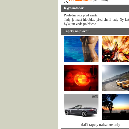
více informací...
[04.10.2014]
K@briofóóór
Poslední věta před smrtí:
Tady je malá hloubka, před chvílí tady šly ka
byla jim voda po břicho
Tapety na plochu
další tapety naleznete tady