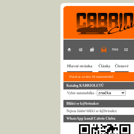
Hlavní stránka
Články
Členové
Právě je on-line 49 kabrioleťáků.
Katalog KABRIOLETŮ
Vyber automobilku :
Blížící se k@brioakce
Nejsou žádné blížící se k@brioakce.
WhatsApp kanál Cabrio Clubu