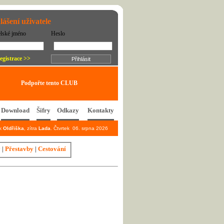
lášení uživatele
elské jméno
Heslo
egistrace >>
Podpořte tento CLUB
Download
Šifry
Odkazy
Kontakty
ek
Oldřiška
, zítra
Lada
. Čtvrtek 06. srpna 2026
y
|
Přestavby
|
Cestování