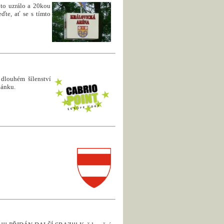
 to uzrálo a 20kou
ďte, ať se s tímto
 dlouhém šílenství
lánku.