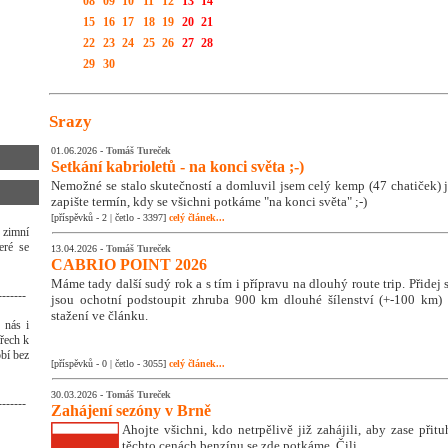
08
09
10
11
12
13
14
15
16
17
18
19
20
21
22
23
24
25
26
27
28
29
30
Srazy
01.06.2026 -
Tomáš Tureček
Setkání kabrioletů - na konci světa ;-)
Nemožné se stalo skutečností a domluvil jsem celý kemp (47 chatiček) j
zapište termín, kdy se všichni potkáme "na konci světa" ;-)
[příspěvků - 2 | četlo - 3397]
celý článek...
 zimní
eré se
13.04.2026 -
Tomáš Tureček
CABRIO POINT 2026
Máme tady další sudý rok a s tím i přípravu na dlouhý route trip. Přidej se
-------
jsou ochotní podstoupit zhruba 900 km dlouhé šílenství (+-100 km) ;
stažení ve článku.
 nás i
třech k
bí bez
[příspěvků - 0 | četlo - 3055]
celý článek...
30.03.2026 -
Tomáš Tureček
-------
Zahájení sezóny v Brně
Ahojte všichni, kdo netrpělivě již zahájili, aby zase přitu
těchto cenách benzínu se zde potkáme. Čili ...