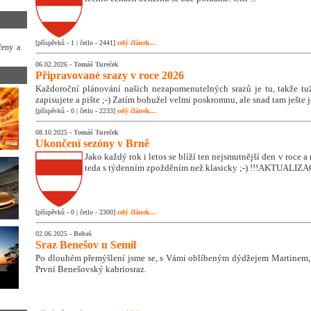
[příspěvků - 1 | četlo - 2441]
celý článek...
čeny a
06.02.2026 -
Tomáš Tureček
Připravované srazy v roce 2026
Každoroční plánování našich nezapomenutelných srazů je tu, takže tužk
zapisujete a pište ;-) Zatím bohužel velmi poskromnu, ale snad tam ješte 
[příspěvků - 0 | četlo - 2233]
celý článek...
08.10.2025 -
Tomáš Tureček
Ukončení sezóny v Brně
Jako každý rok i letos se blíží ten nejsmutnější den v roce
teda s týdenním zpožděním než klasicky ;-) !!!AKTUALIZA
[příspěvků - 0 | četlo - 2300]
celý článek...
02.06.2025 -
Bobeš
Sraz Benešov u Semil
Po dlouhém přemýšlení jsme se, s Vámi oblíbeným dýdžejem Martinem, 
První Benešovský kabriosraz.