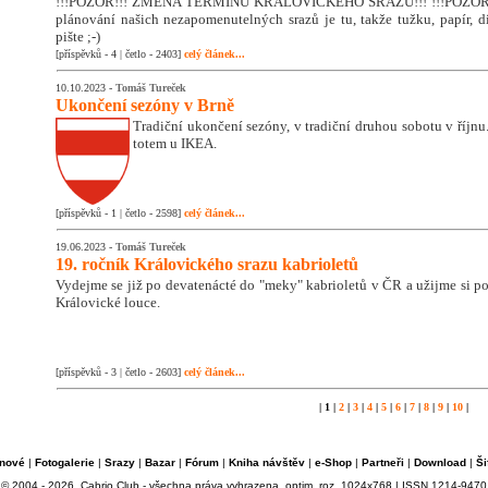
!!!POZOR!!! ZMĚNA TERMÍNU KRÁLOVICKÉHO SRAZU!!! !!!POZOR!!
plánování našich nezapomenutelných srazů je tu, takže tužku, papír, di
pište ;-)
[příspěvků - 4 | četlo - 2403]
celý článek...
10.10.2023 -
Tomáš Tureček
Ukončení sezóny v Brně
Tradiční ukončení sezóny, v tradiční druhou sobotu v říjnu. 
totem u IKEA.
[příspěvků - 1 | četlo - 2598]
celý článek...
19.06.2023 -
Tomáš Tureček
19. ročník Královického srazu kabrioletů
Vydejme se již po devatenácté do "meky" kabrioletů v ČR a užijme si 
Královické louce.
[příspěvků - 3 | četlo - 2603]
celý článek...
| 1 |
2
|
3
|
4
|
5
|
6
|
7
|
8
|
9
|
10
|
nové
|
Fotogalerie
|
Srazy
|
Bazar
|
Fórum
|
Kniha návštěv
|
e-Shop
|
Partneři
|
Download
|
Ši
© 2004 - 2026, Cabrio Club - všechna práva vyhrazena, optim. roz. 1024x768 | ISSN 1214-9470