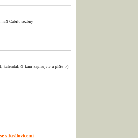
ní naší Cabrio sezóny
, kalendář, či kam zapisujete a pište ;-)
.
se s Královicemi