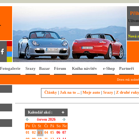
Přih
Uživat
Nová r
Fotogalerie
Srazy
Bazar
Fórum
Kniha návštěv
e-Shop
Partneři
Dnes má svát
Články
|
Jak na to ...
|
Moje auto
|
Srazy
|
Z druhé ruk
Kalendář akcí :
červen 2026
Po
Út
St
Čt
Pá
So
Ne
01
02
03
04
05
06
07