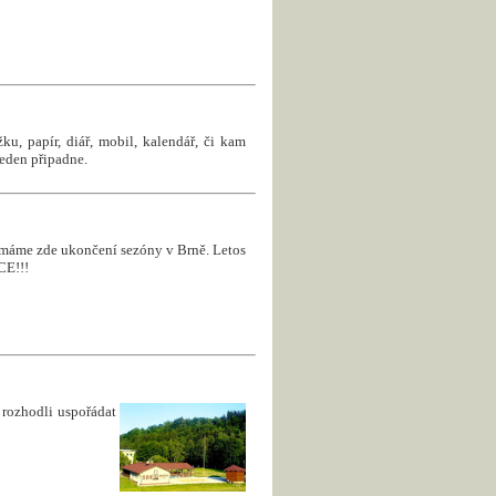
u, papír, diář, mobil, kalendář, či kam
jeden připadne.
 a máme zde ukončení sezóny v Brně. Letos
CE!!!
rozhodli uspořádat