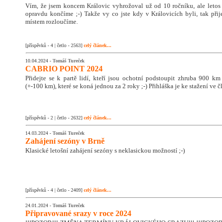
Vím, že jsem koncem Královic vyhrožoval už od 10 ročníku, ale letos
opravdu končíme ;-) Takže vy co jste kdy v Královicích byli, tak přije
místem rozloučíme.
[příspěvků - 4 | četlo - 2563]
celý článek...
10.04.2024 -
Tomáš Tureček
CABRIO POINT 2024
Přidejte se k partě lidí, kteří jsou ochotní podstoupit zhruba 900 km
(+-100 km), které se koná jednou za 2 roky ;-) Přihláška je ke stažení ve č
[příspěvků - 2 | četlo - 2632]
celý článek...
14.03.2024 -
Tomáš Tureček
Zahájení sezóny v Brně
Klasické letošní zahájení sezóny s neklasickou možností ;-)
[příspěvků - 4 | četlo - 2409]
celý článek...
24.01.2024 -
Tomáš Tureček
Připravované srazy v roce 2024