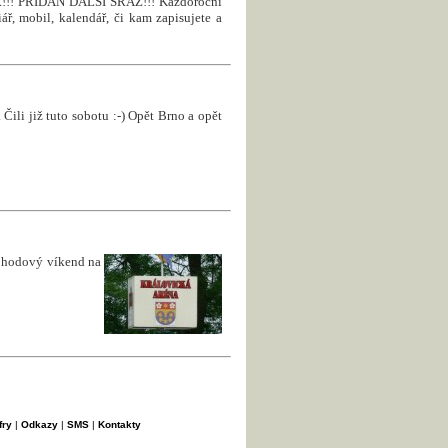
! PŘIDÁN DALŠÍ SRAZ!!! Každoroční
ář, mobil, kalendář, či kam zapisujete a
Čili již tuto sobotu :-) Opět Brno a opět
pohodový víkend na
fry
|
Odkazy
|
SMS
|
Kontakty