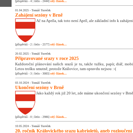
[příspěvků - 4 | četlo - 2444]
celý článek...
01.04.2025 -
Tomáš Tureček
Zahájení sezóny v Brně
Ač na Apríla, tak toto není Apríl, ale základní info k zaháje
[příspěvků - 2 | četlo - 2577]
celý článek...
20.02.2025 -
Tomáš Tureček
Připravované srazy v roce 2025
Každoroční plánování našich srazů je tu, takže tužku, papír, diář, mobil
Letos trošku smutně, protože Královice, tam opravdu nejsou :-(
[příspěvků - 3 | četlo - 3083]
celý článek...
03.10.2024 -
Tomáš Tureček
Ukončení sezóny v Brně
Jako každý rok již 20 let, zde máme ukončení sezóny v Brně
[příspěvků - 0 | četlo - 2986]
celý článek...
10.05.2024 -
Tomáš Tureček
20. ročník Královického srazu kabrioletů, aneb rozloučení 