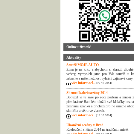
Online uživatelé
Aktuality
Soutěž MOJE AUTO
Zima je na krku a abychom si zkrátili dlouhé
večery, vymysleli jsme pro Vás soutěž, u kt
zabavíte a máte možnost vyhrát i zajímavé ceny.
více informací...
[27.10.2014]
--------------------------------------------------------
Shrnutí kabriosezóny 2014
Bohužel je tu zase po roce podzim a mnozí z
přes krásné Babí léto uložili své Miláčky bez s
zimnímu spánku a přichází pro ně smutné obdo
sluníčka a větru ve vlasech.
více informací...
[19.10.2014]
--------------------------------------------------------
Ukončení sezóny v Brně
Rozloučení s létem 2014 na tradičním místě.