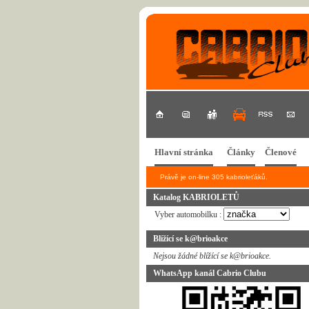
Hlavní stránka
Články
Členové
Právě je on-line 305 kabrioleťáků.
Katalog KABRIOLETŮ
Vyber automobilku :
Blížící se k@brioakce
Nejsou žádné blížící se k@brioakce.
WhatsApp kanál Cabrio Clubu