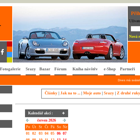
Přih
Uživat
Nová r
Fotogalerie
Srazy
Bazar
Fórum
Kniha návštěv
e-Shop
Partneři
Dnes má svát
Články
|
Jak na to ...
|
Moje auto
|
Srazy
|
Z druhé ruk
Kalendář akcí :
červen 2026
Po
Út
St
Čt
Pá
So
Ne
01
02
03
04
05
06
07