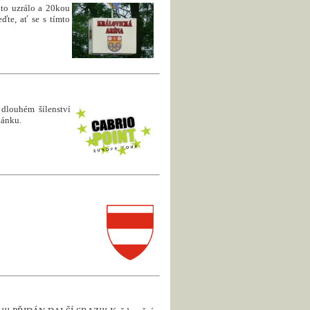
 to uzrálo a 20kou
ďte, ať se s tímto
 dlouhém šílenství
lánku.