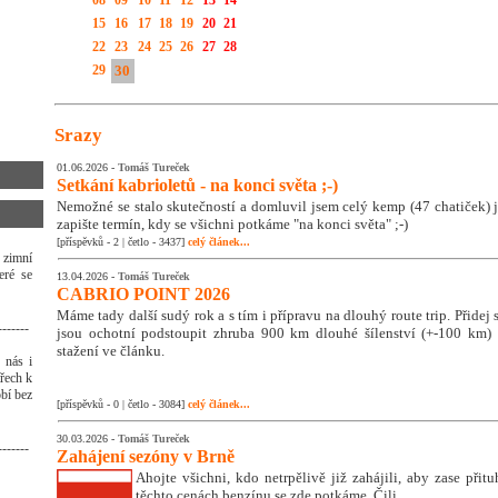
08
09
10
11
12
13
14
15
16
17
18
19
20
21
22
23
24
25
26
27
28
29
30
Srazy
01.06.2026 -
Tomáš Tureček
Setkání kabrioletů - na konci světa ;-)
Nemožné se stalo skutečností a domluvil jsem celý kemp (47 chatiček) j
zapište termín, kdy se všichni potkáme "na konci světa" ;-)
[příspěvků - 2 | četlo - 3437]
celý článek...
 zimní
eré se
13.04.2026 -
Tomáš Tureček
CABRIO POINT 2026
Máme tady další sudý rok a s tím i přípravu na dlouhý route trip. Přidej se
-------
jsou ochotní podstoupit zhruba 900 km dlouhé šílenství (+-100 km) ;
stažení ve článku.
 nás i
třech k
bí bez
[příspěvků - 0 | četlo - 3084]
celý článek...
30.03.2026 -
Tomáš Tureček
-------
Zahájení sezóny v Brně
Ahojte všichni, kdo netrpělivě již zahájili, aby zase přitu
těchto cenách benzínu se zde potkáme. Čili ...