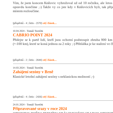
Vím, že jsem koncem Královic vyhrožoval už od 10 ročníku, ale letos
opravdu končíme ;-) Takže vy co jste kdy v Královicích byli, tak přije
místem rozloučíme.
[příspěvků - 4 | četlo - 2570]
celý článek...
10.04.2024 -
Tomáš Tureček
CABRIO POINT 2024
Přidejte se k partě lidí, kteří jsou ochotní podstoupit zhruba 900 km
(+-100 km), které se koná jednou za 2 roky ;-) Přihláška je ke stažení ve č
[příspěvků - 2 | četlo - 2644]
celý článek...
14.03.2024 -
Tomáš Tureček
Zahájení sezóny v Brně
Klasické letošní zahájení sezóny s neklasickou možností ;-)
[příspěvků - 4 | četlo - 2426]
celý článek...
24.01.2024 -
Tomáš Tureček
Připravované srazy v roce 2024