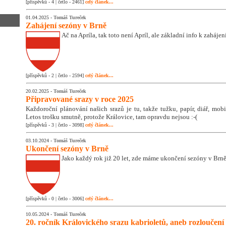
[příspěvků - 4 | četlo - 2461]
celý článek...
01.04.2025 -
Tomáš Tureček
Zahájení sezóny v Brně
Ač na Apríla, tak toto není Apríl, ale základní info k zaháje
[příspěvků - 2 | četlo - 2594]
celý článek...
20.02.2025 -
Tomáš Tureček
Připravované srazy v roce 2025
Každoroční plánování našich srazů je tu, takže tužku, papír, diář, mobil
Letos trošku smutně, protože Královice, tam opravdu nejsou :-(
[příspěvků - 3 | četlo - 3098]
celý článek...
03.10.2024 -
Tomáš Tureček
Ukončení sezóny v Brně
Jako každý rok již 20 let, zde máme ukončení sezóny v Brně
[příspěvků - 0 | četlo - 3006]
celý článek...
10.05.2024 -
Tomáš Tureček
20. ročník Královického srazu kabrioletů, aneb rozloučení 