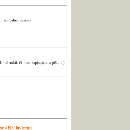
ní naší Cabrio sezóny
, kalendář, či kam zapisujete a pište ;-)
.
se s Královicemi