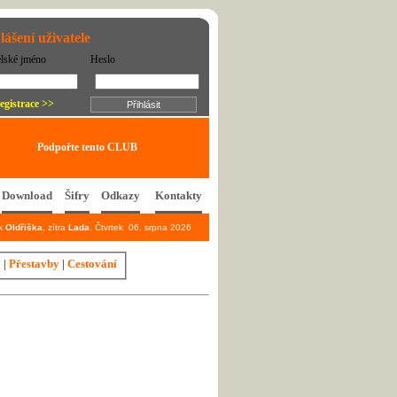
lášení uživatele
elské jméno
Heslo
egistrace >>
Podpořte tento CLUB
Download
Šifry
Odkazy
Kontakty
ek
Oldřiška
, zítra
Lada
. Čtvrtek 06. srpna 2026
y
|
Přestavby
|
Cestování