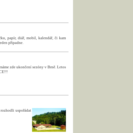
u, papír, diář, mobil, kalendář, či kam
jeden připadne.
 a máme zde ukončení sezóny v Brně. Letos
CE!!!
rozhodli uspořádat