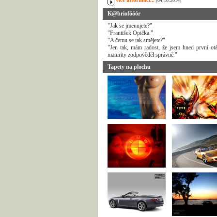
více informací...
[04.10.2014]
K@briofóóór
"Jak se jmenujete?"
"František Opička."
"A čemu se tak smějete?"
"Jen tak, mám radost, že jsem hned první ot
maturity zodpověděl správně."
Tapety na plochu