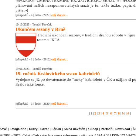
!!!POZOR!!! ZMĚNA TERMÍNU KRÁLOVICKÉHO SRAZU!!! !!!POZOR!!
plánování našich nezapomenutelných srazů je tu, takže tužku, papír, di
pište ;-)
[příspěvků - 4 | četlo - 2427]
celý článek...
10.10.2023 -
Tomáš Tureček
Ukončení sezóny v Brně
Tradiční ukončení sezóny, v tradiční druhou sobotu v říjnu. 
totem u IKEA.
[příspěvků - 1 | četlo - 2612]
celý článek...
19.06.2023 -
Tomáš Tureček
19. ročník Královického srazu kabrioletů
Vydejme se již po devatenácté do "meky" kabrioletů v ČR a užijme si 
Královické louce.
[příspěvků - 3 | četlo - 2620]
celý článek...
| 1 |
2
|
3
|
4
|
5
|
6
|
7
|
8
|
9
|
10
|
nové
|
Fotogalerie
|
Srazy
|
Bazar
|
Fórum
|
Kniha návštěv
|
e-Shop
|
Partneři
|
Download
|
Ši
© 2004 - 2026, Cabrio Club - všechna práva vyhrazena, optim. roz. 1024x768 | ISSN 1214-9470