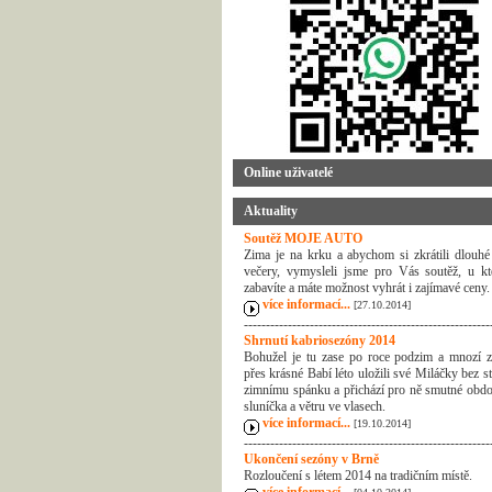
Online uživatelé
Aktuality
Soutěž MOJE AUTO
Zima je na krku a abychom si zkrátili dlouhé
večery, vymysleli jsme pro Vás soutěž, u kt
zabavíte a máte možnost vyhrát i zajímavé ceny.
více informací...
[27.10.2014]
--------------------------------------------------------
Shrnutí kabriosezóny 2014
Bohužel je tu zase po roce podzim a mnozí z
přes krásné Babí léto uložili své Miláčky bez s
zimnímu spánku a přichází pro ně smutné obdo
sluníčka a větru ve vlasech.
více informací...
[19.10.2014]
--------------------------------------------------------
Ukončení sezóny v Brně
Rozloučení s létem 2014 na tradičním místě.