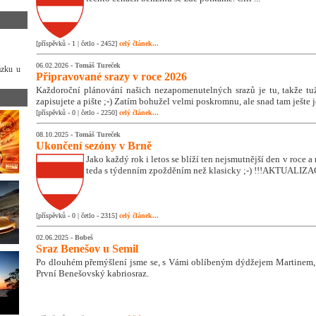
[příspěvků - 1 | četlo - 2452]
celý článek...
06.02.2026 -
Tomáš Tureček
ázku u
Připravované srazy v roce 2026
Každoroční plánování našich nezapomenutelných srazů je tu, takže tužk
zapisujete a pište ;-) Zatím bohužel velmi poskromnu, ale snad tam ješte 
[příspěvků - 0 | četlo - 2250]
celý článek...
08.10.2025 -
Tomáš Tureček
Ukončení sezóny v Brně
Jako každý rok i letos se blíží ten nejsmutnější den v roce
teda s týdenním zpožděním než klasicky ;-) !!!AKTUALIZA
[příspěvků - 0 | četlo - 2315]
celý článek...
02.06.2025 -
Bobeš
Sraz Benešov u Semil
Po dlouhém přemýšlení jsme se, s Vámi oblíbeným dýdžejem Martinem, 
První Benešovský kabriosraz.