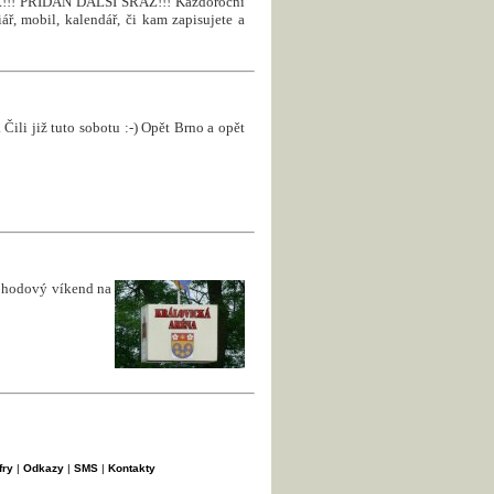
! PŘIDÁN DALŠÍ SRAZ!!! Každoroční
ář, mobil, kalendář, či kam zapisujete a
Čili již tuto sobotu :-) Opět Brno a opět
pohodový víkend na
fry
|
Odkazy
|
SMS
|
Kontakty