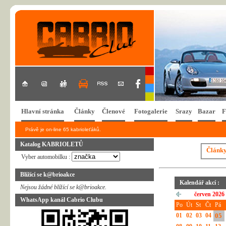
Hlavní stránka
Články
Členové
Fotogalerie
Srazy
Bazar
F
Právě je on-line 65 kabrioleťáků.
Katalog KABRIOLETŮ
Článk
Vyber automobilku :
Blížící se k@brioakce
Kalendář akcí :
Nejsou žádné blížící se k@brioakce.
červen 2026
WhatsApp kanál Cabrio Clubu
Po
Út
St
Čt
Pá
01
02
03
04
05