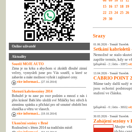
08
09
10
11
12
15
16
17
18
19
22
23
24
25
26
29
30
Srazy
01.06.2026 -
Tomáš Tureček
Online uživatelé
Setkání kabrioletů -
Nemožné se stalo skuteč
Aktuality
zapište termín, kdy se v
Soutěž MOJE AUTO
[příspěvků - 2 | četlo - 3397]
cel
Zima je na krku a abychom si zkrátili dlouhé zimní
večery, vymysleli jsme pro Vás soutěž, u které se
13.04.2026 -
Tomáš Tureček
zabavíte a máte možnost vyhrát i zajímavé ceny.
CABRIO POINT 2
více informací...
[27.10.2014]
Máme tady další sudý rok
---------------------------------------------------------------
jsou ochotní podstoupi
Shrnutí kabriosezóny 2014
stažení ve článku.
Bohužel je tu zase po roce podzim a mnozí z nás i
přes krásné Babí léto uložili své Miláčky bez střech k
zimnímu spánku a přichází pro ně smutné období bez
[příspěvků - 0 | četlo - 3055]
cel
sluníčka a větru ve vlasech.
více informací...
[19.10.2014]
30.03.2026 -
Tomáš Tureček
---------------------------------------------------------------
Zahájení sezóny v 
Ukončení sezóny v Brně
Ahojte vši
Rozloučení s létem 2014 na tradičním místě.
těchto cená