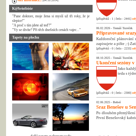
více informací...
[04.10.2014]
K@briofóóór
"Pane doktore, moje žena si myslí už tři roky, že je
[příspěvků - 1 | četlo - 2441]
cel
slepice!"
"A proč s tím jdete až teď?"
06.02.2026 -
Tomáš Tureček
"Vy se divíte? Při těch dnešních cenách vajec..."
Připravované srazy
Tapety na plochu
Každoroční plánování n
zapisujete a pište ;-) Z
[příspěvků - 0 | četlo - 2233]
cel
08.10.2025 -
Tomáš Tureček
Ukončení sezóny v
Jako každý
teda s týd
[příspěvků - 0 | četlo - 2300]
cel
02.06.2025 -
Bobeš
Sraz Benešov u Sem
Po dlouhém přemýšlení 
První Benešovský kabri