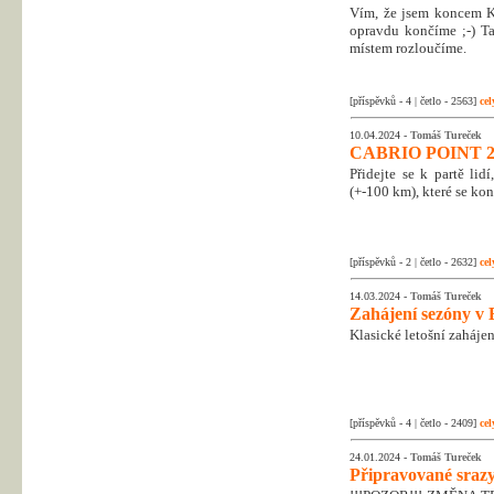
Vím, že jsem koncem Kr
opravdu končíme ;-) Tak
místem rozloučíme.
[příspěvků - 4 | četlo - 2563]
cel
10.04.2024 -
Tomáš Tureček
CABRIO POINT 2
Přidejte se k partě li
(+-100 km), které se kon
[příspěvků - 2 | četlo - 2632]
cel
14.03.2024 -
Tomáš Tureček
Zahájení sezóny v 
Klasické letošní zahájen
[příspěvků - 4 | četlo - 2409]
cel
24.01.2024 -
Tomáš Tureček
Připravované srazy