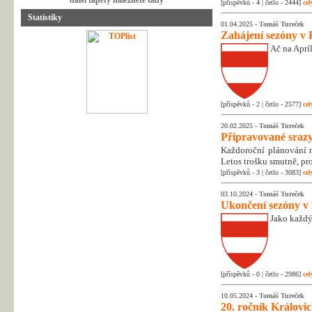
další tapety naleznete tady
[příspěvků - 4 | četlo - 2444]
cel
Statistiky
01.04.2025 -
Tomáš Tureček
Zahájení sezóny v 
Ač na Apríl
[příspěvků - 2 | četlo - 2577]
cel
20.02.2025 -
Tomáš Tureček
Připravované srazy
Každoroční plánování na
Letos trošku smutně, pr
[příspěvků - 3 | četlo - 3083]
cel
03.10.2024 -
Tomáš Tureček
Ukončení sezóny v
Jako každý
[příspěvků - 0 | četlo - 2986]
cel
10.05.2024 -
Tomáš Tureček
20. ročník Královic