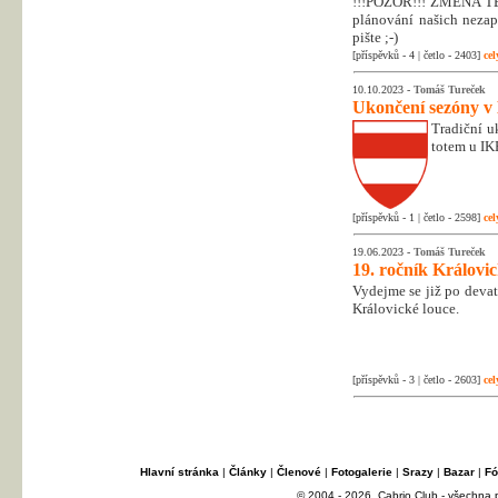
!!!POZOR!!! ZMĚNA T
plánování našich nezapo
pište ;-)
[příspěvků - 4 | četlo - 2403]
cel
10.10.2023 -
Tomáš Tureček
Ukončení sezóny v
Tradiční uk
totem u IK
[příspěvků - 1 | četlo - 2598]
cel
19.06.2023 -
Tomáš Tureček
19. ročník Královi
Vydejme se již po deva
Královické louce.
[příspěvků - 3 | četlo - 2603]
cel
Hlavní stránka
|
Články
|
Členové
|
Fotogalerie
|
Srazy
|
Bazar
|
Fó
© 2004 - 2026, Cabrio Club - všechna