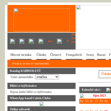
Hlavní stránka
Články
Členové
Fotogalerie
Srazy
Bazar
F
Právě je on-line 67 kabrioleťáků.
Katalog KABRIOLETŮ
Článk
Vyber automobilku :
Blížící se k@brioakce
Kalendář akcí :
Nejsou žádné blížící se k@brioakce.
říjen 2023
WhatsApp kanál Cabrio Clubu
Po
Út
St
Čt
Pá
So
Online uživatelé