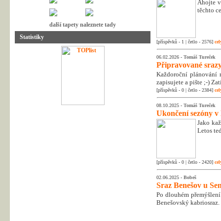
Ahojte v
těchto c
další tapety naleznete tady
Statistiky
[příspěvků - 1 | četlo - 2576]
cel
06.02.2026 -
Tomáš Tureček
Připravované srazy
Každoroční plánování n
zapisujete a pište ;-) Z
[příspěvků - 0 | četlo - 2384]
cel
08.10.2025 -
Tomáš Tureček
Ukončení sezóny v
Jako kaž
Letos te
[příspěvků - 0 | četlo - 2420]
cel
02.06.2025 -
Bobeš
Sraz Benešov u Sem
Po dlouhém přemýšlení 
Benešovský kabriosraz.