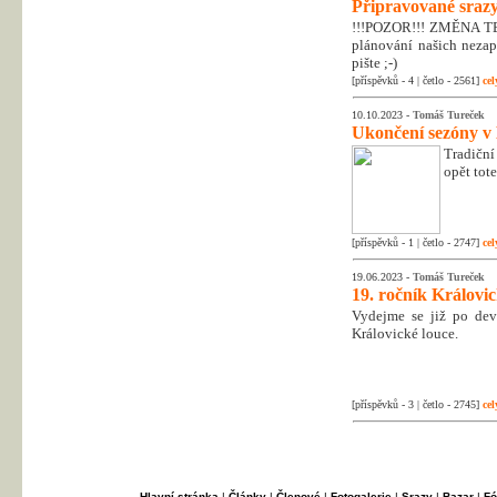
Připravované srazy
!!!POZOR!!! ZMĚNA T
plánování našich nezapo
pište ;-)
[příspěvků - 4 | četlo - 2561]
cel
10.10.2023 -
Tomáš Tureček
Ukončení sezóny v
Tradiční
opět tot
[příspěvků - 1 | četlo - 2747]
cel
19.06.2023 -
Tomáš Tureček
19. ročník Královi
Vydejme se již po dev
Královické louce.
[příspěvků - 3 | četlo - 2745]
cel
Hlavní stránka
|
Články
|
Členové
|
Fotogalerie
|
Srazy
|
Bazar
|
Fó