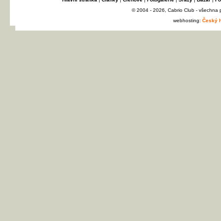
© 2004 - 2026, Cabrio Club - všechna
webhosting:
Český h