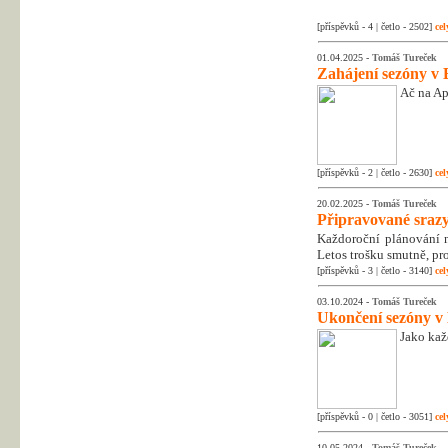
[příspěvků - 4 | četlo - 2502]
cel
01.04.2025 -
Tomáš Tureček
Zahájení sezóny v 
Ač na Apr
[příspěvků - 2 | četlo - 2630]
cel
20.02.2025 -
Tomáš Tureček
Připravované srazy
Každoroční plánování na
Letos trošku smutně, pr
[příspěvků - 3 | četlo - 3140]
cel
03.10.2024 -
Tomáš Tureček
Ukončení sezóny v
Jako kaž
[příspěvků - 0 | četlo - 3051]
cel
10.05.2024 -
Tomáš Tureček