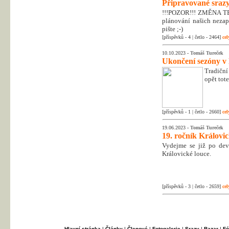
Připravované srazy
!!!POZOR!!! ZMĚNA T
plánování našich nezapo
pište ;-)
[příspěvků - 4 | četlo - 2464]
cel
10.10.2023 -
Tomáš Tureček
Ukončení sezóny v
Tradiční
opět tot
[příspěvků - 1 | četlo - 2660]
cel
19.06.2023 -
Tomáš Tureček
19. ročník Královi
Vydejme se již po dev
Královické louce.
[příspěvků - 3 | četlo - 2659]
cel
Hlavní stránka
|
Články
|
Členové
|
Fotogalerie
|
Srazy
|
Bazar
|
Fó