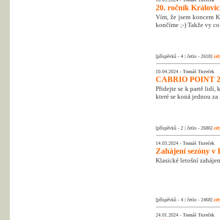
20. ročník Královic
Vím, že jsem koncem Kr
končíme ;-) Takže vy co 
[příspěvků - 4 | četlo - 2618]
cel
10.04.2024 -
Tomáš Tureček
CABRIO POINT 2
Přidejte se k partě lidí
které se koná jednou za 
[příspěvků - 2 | četlo - 2686]
cel
14.03.2024 -
Tomáš Tureček
Zahájení sezóny v 
Klasické letošní zahájen
[příspěvků - 4 | četlo - 2468]
cel
24.01.2024 -
Tomáš Tureček