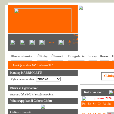
Hlavní stránka
Články
Členové
Fotogalerie
Srazy
Bazar
F
Právě je on-line 1051 kabrioleťáků.
Katalog KABRIOLETŮ
Článk
Vyber automobilku :
Blížící se k@brioakce
Kalendář akcí :
Nejsou žádné blížící se k@brioakce.
prosinec 2024
WhatsApp kanál Cabrio Clubu
Po
Út
St
Čt
Pá
So
Online uživatelé