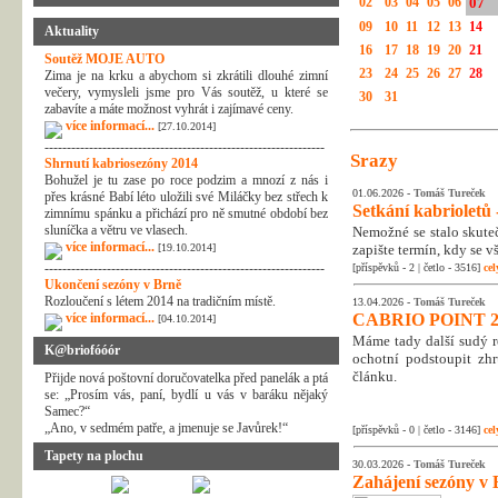
02
03
04
05
06
07
09
10
11
12
13
14
Aktuality
16
17
18
19
20
21
Soutěž MOJE AUTO
23
24
25
26
27
28
Zima je na krku a abychom si zkrátili dlouhé zimní
večery, vymysleli jsme pro Vás soutěž, u které se
30
31
zabavíte a máte možnost vyhrát i zajímavé ceny.
více informací...
[27.10.2014]
---------------------------------------------------------------
Srazy
Shrnutí kabriosezóny 2014
Bohužel je tu zase po roce podzim a mnozí z nás i
01.06.2026 -
Tomáš Tureček
přes krásné Babí léto uložili své Miláčky bez střech k
Setkání kabrioletů -
zimnímu spánku a přichází pro ně smutné období bez
sluníčka a větru ve vlasech.
Nemožné se stalo skuteč
více informací...
[19.10.2014]
zapište termín, kdy se v
---------------------------------------------------------------
[příspěvků - 2 | četlo - 3516]
cel
Ukončení sezóny v Brně
Rozloučení s létem 2014 na tradičním místě.
13.04.2026 -
Tomáš Tureček
více informací...
CABRIO POINT 2
[04.10.2014]
Máme tady další sudý rok
K@briofóóór
ochotní podstoupit zhr
článku.
Přijde nová poštovní doručovatelka před panelák a ptá
se: „Prosím vás, paní, bydlí u vás v baráku nějaký
Samec?“
„Ano, v sedmém patře, a jmenuje se Javůrek!“
[příspěvků - 0 | četlo - 3146]
cel
Tapety na plochu
30.03.2026 -
Tomáš Tureček
Zahájení sezóny v 