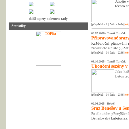
Ahojte v
těchto c
další tapety naleznete tady
[příspěvků - 1 | četlo - 2494]
cel
Statistiky
06.02.2026 -
Tomáš Tureček
Připravované srazy
Každoroční plánování n
zapisujete a pište ;-) Z
[příspěvků - 0 | četlo - 2296]
cel
08.10.2025 -
Tomáš Tureček
Ukončení sezóny v
Jako kaž
Letos te
[příspěvků - 0 | četlo - 2346]
cel
02.06.2025 -
Bobeš
Sraz Benešov u Sem
Po dlouhém přemýšlení 
Benešovský kabriosraz.