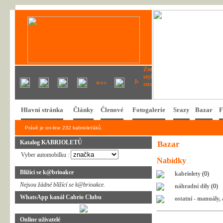
Hlavní stránka
Články
Členové
Fotogalerie
Srazy
Bazar
F
Právě je on-line 232 kabrioleťáků.
Katalog KABRIOLETŮ
Bazar
Vyber automobilku :
Nabídky
Blížící se k@brioakce
kabriolety
(0)
Nejsou žádné blížící se k@brioakce.
náhradní díly
(0)
WhatsApp kanál Cabrio Clubu
ostatní - manuály,
Online uživatelé