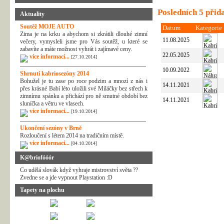
Posledních 5 přid
Aktuality
Soutěž MOJE AUTO
Datum
Kategorie
Zima je na krku a abychom si zkrátili dlouhé zimní
11.08.2025
večery, vymysleli jsme pro Vás soutěž, u které se
zabavíte a máte možnost vyhrát i zajímavé ceny.
22.05.2025
více informací...
[27.10.2014]
---------------------------------------------------------------
10.09.2022
Shrnutí kabriosezóny 2014
Bohužel je tu zase po roce podzim a mnozí z nás i
14.11.2021
přes krásné Babí léto uložili své Miláčky bez střech k
zimnímu spánku a přichází pro ně smutné období bez
14.11.2021
sluníčka a větru ve vlasech.
více informací...
[19.10.2014]
---------------------------------------------------------------
Ukončení sezóny v Brně
Rozloučení s létem 2014 na tradičním místě.
více informací...
[04.10.2014]
K@briofóóór
Co udělá slovák když vyhraje mistrovství světa ??
Zvedne se a jde vypnout Playstation :D
Tapety na plochu