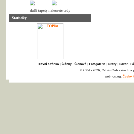
další tapety naleznete tady
Statistiky
Hlavní stránka
|
Články
|
Členové
|
Fotogalerie
|
Srazy
|
Bazar
|
Fó
© 2004 - 2026, Cabrio Club - všechna
webhosting:
Český h